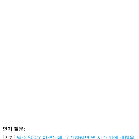
인기 질문:
[인기]
맥주 500cc 마셨는데, 운전하려면 몇 시간 뒤에 괜찮을