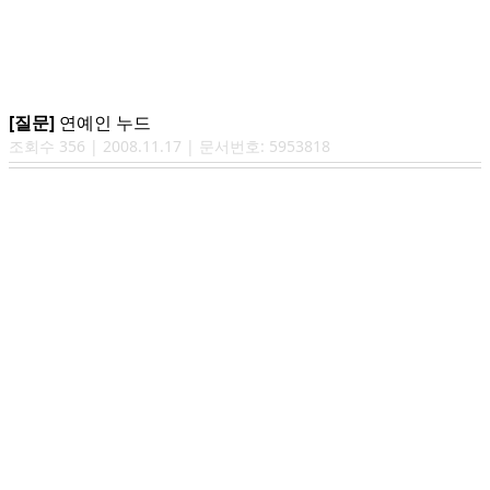
[질문]
연예인 누드
조회수
356
|
2008.11.17
| 문서번호:
5953818