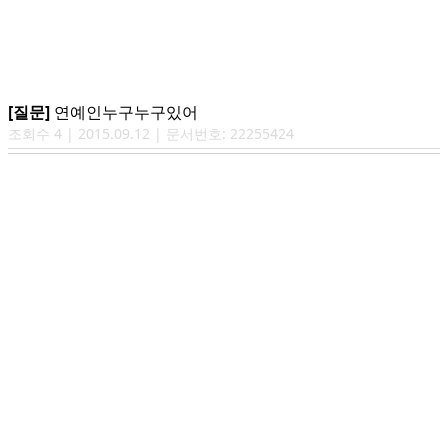
[질문]
연예인누구누구있어
조회수
4
|
2015.09.12
| 문서번호:
22255424