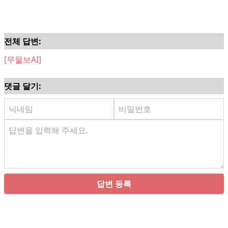
전체 답변:
[무물보AI]
댓글 달기:
답변 등록