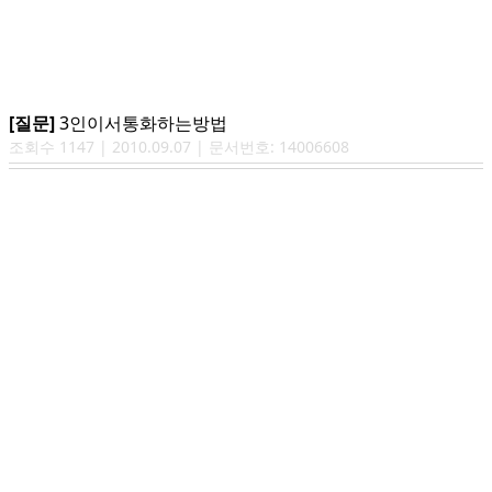
[질문]
3인이서통화하는방법
조회수
1147
|
2010.09.07
| 문서번호:
14006608