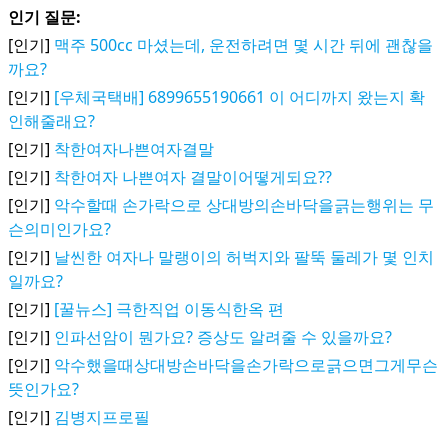
인기 질문:
[인기]
맥주 500cc 마셨는데, 운전하려면 몇 시간 뒤에 괜찮을
까요?
[인기]
[우체국택배] 6899655190661 이 어디까지 왔는지 확
인해줄래요?
[인기]
착한여자나쁜여자결말
[인기]
착한여자 나쁜여자 결말이어떻게되요??
[인기]
악수할때 손가락으로 상대방의손바닥을긁는행위는 무
슨의미인가요?
[인기]
날씬한 여자나 말랭이의 허벅지와 팔뚝 둘레가 몇 인치
일까요?
[인기]
[꿀뉴스] 극한직업 이동식한옥 편
[인기]
인파선암이 뭔가요? 증상도 알려줄 수 있을까요?
[인기]
악수했을때상대방손바닥을손가락으로긁으면그게무슨
뜻인가요?
[인기]
김병지프로필