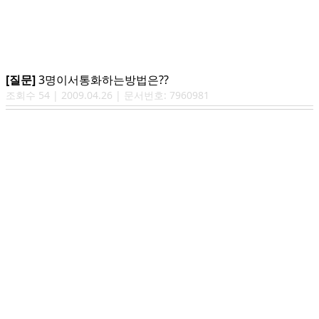
[질문]
3명이서통화하는방법은??
조회수
54
|
2009.04.26
| 문서번호:
7960981