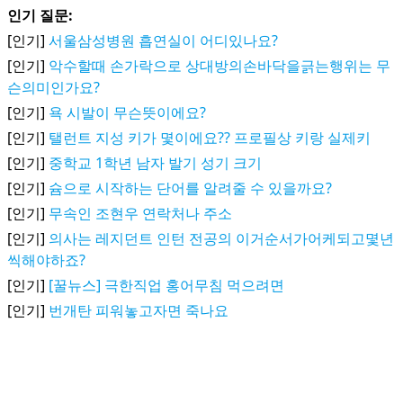
인기 질문:
[인기]
서울삼성병원 흡연실이 어디있나요?
[인기]
악수할때 손가락으로 상대방의손바닥을긁는행위는 무
슨의미인가요?
[인기]
욕 시발이 무슨뜻이에요?
[인기]
탤런트 지성 키가 몇이에요?? 프로필상 키랑 실제키
[인기]
중학교 1학년 남자 발기 성기 크기
[인기]
슘으로 시작하는 단어를 알려줄 수 있을까요?
[인기]
무속인 조현우 연락처나 주소
[인기]
의사는 레지던트 인턴 전공의 이거순서가어케되고몇년
씩해야하죠?
[인기]
[꿀뉴스] 극한직업 홍어무침 먹으려면
[인기]
번개탄 피워놓고자면 죽나요