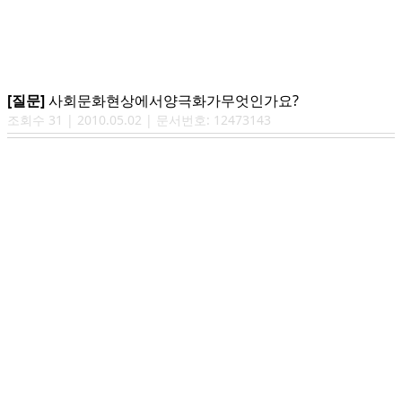
[질문]
사회문화현상에서양극화가무엇인가요?
조회수
31
|
2010.05.02
| 문서번호:
12473143