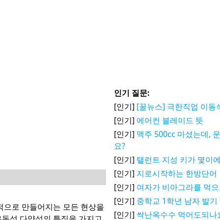
인기 질문:
[인기]
[꿀뉴스] 극한직업 이동
[인기]
에어컨 블레이드 뜻
[인기]
맥주 500cc 마셨는데,
요?
[인기]
탤런트 지성 키가 몇이에
[인기]
지로시작하는 한방단어
[인기]
여자가 비아그라를 먹으
[인기]
중학교 1학년 남자 발기
적으로 만들어지는 모든 현상을
[인기]
싹난옥수수 먹어도되나
 유동성 다양성의 특징을 가지고