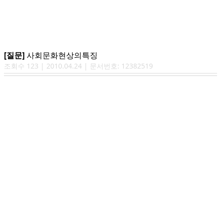
[질문]
사회문화현상의특징
조회수
123
|
2010.04.24
| 문서번호:
12382519