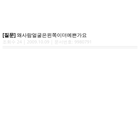
[질문]
왜사람얼굴은왼쪽이더예쁜가요
조회수
24
|
2009.10.09
| 문서번호:
9980791