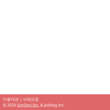
이용약관
|
삭제요청
©
2026
SimSimi Inc.
& Jisiklog Inc.