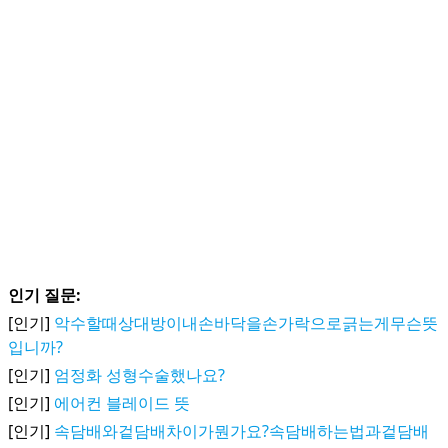
인기 질문:
[인기]
악수할때상대방이내손바닥을손가락으로긁는게무슨뜻
입니까?
[인기]
엄정화 성형수술했나요?
[인기]
에어컨 블레이드 뜻
[인기]
속담배와겉담배차이가뭔가요?속담배하는법과겉담배