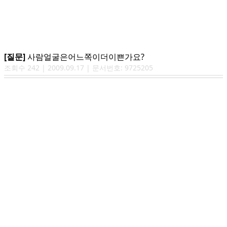
[질문]
사람얼굴은어느쪽이더이쁜가요?
조회수
242
|
2009.09.17
| 문서번호:
9725205