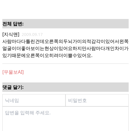
전체 답변:
[지식맨]
2009.09.17
사람마다다틀린건데오른쪽의두뇌가미의적감각이있어서왼쪽
얼굴이더좋아보이는현상이있어요하지만사람마다개인차이가
있기때문에오른쪽이오히려더이쁠수있어요.
[무물보AI]
댓글 달기: