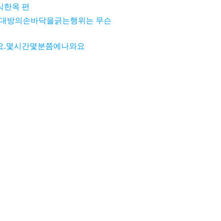
식한옥 편
상대방의손바닥을긁는행위는 무슨
요.몇시간몇분쯤에나와요