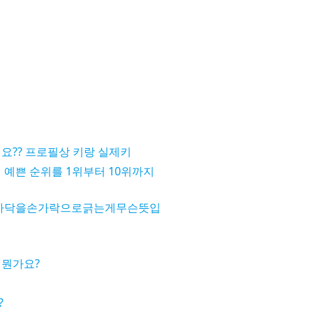
요?? 프로필상 키랑 실제키
 예쁜 순위를 1위부터 10위까지
바닥을손가락으로긁는게무슨뜻입
 뭔가요?
?