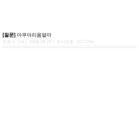
[질문]
아쿠아리움얼마
조회수
158
|
2008.04.29
| 문서번호:
3277294