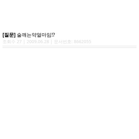
[질문]
술깨는약얼마임!?
조회수
27
|
2009.06.28
| 문서번호:
8662055