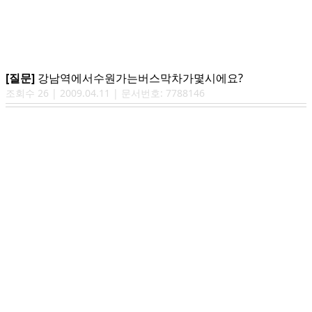
[질문]
강남역에서수원가는버스막차가몇시에요?
조회수
26
|
2009.04.11
| 문서번호:
7788146