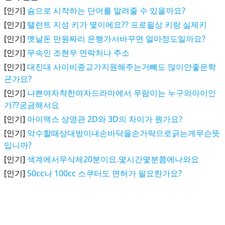
[인기]
슘으로 시작하는 단어를 알려줄 수 있을까요?
[인기]
탤런트 지성 키가 몇이에요?? 프로필상 키랑 실제키
[인기]
옛날돈 만원짜리 은행가서바꾸면 얼마정도일까요?
[인기]
무속인 조현우 연락처나 주소
[인기]
대진대 사이비종교가지원해주는거빼도 많이안좋은학
굔가요?
[인기]
나쁜여자착한여자드라마에서 우람이는 누구의아이인
가??궁금해서요
[인기]
아이맥스 상영관 2D와 3D의 차이가 뭔가요?
[인기]
악수할때상대방이내손바닥을손가락으로긁는게무슨뜻
입니까?
[인기]
색계에서무삭제20분이요.몇시간몇분쯤에나와요
[인기]
50cc나 100cc 스쿠터도 면허가 필요한가요?