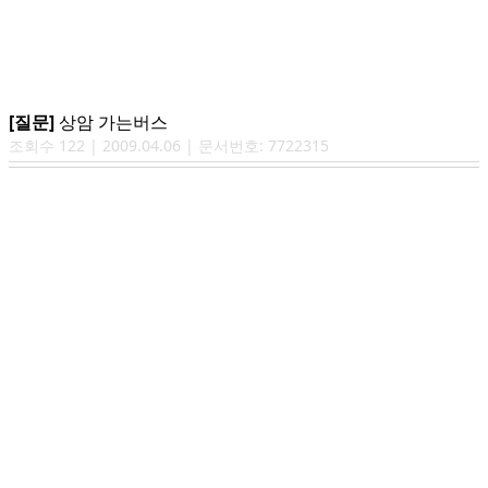
[질문]
상암 가는버스
조회수
122
|
2009.04.06
| 문서번호:
7722315