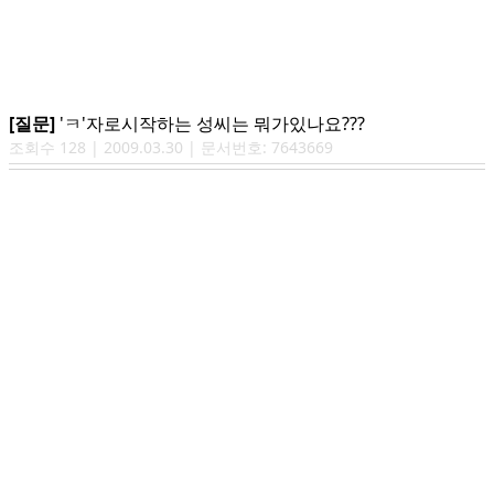
[질문]
'ㅋ'자로시작하는 성씨는 뭐가있나요???
조회수
128
|
2009.03.30
| 문서번호:
7643669