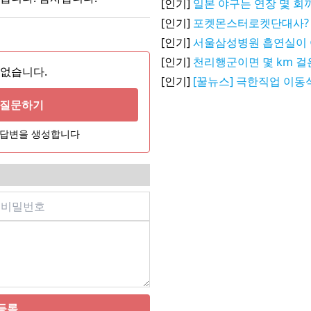
[인기]
일본 야구는 연장 몇 회
[인기]
포켓몬스터로켓단대사?
[인기]
서울삼성병원 흡연실이 
[인기]
천리행군이면 몇 km 걸
 없습니다.
[인기]
[꿀뉴스] 극한직업 이동
게 질문하기
어 답변을 생성합니다
등록