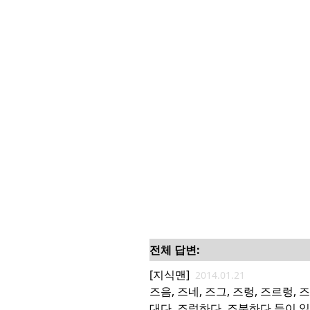
전체 답변:
[지식맨]
2014.01.21
즈음, 즈네, 즈그, 즈렁, 즈르렁,
대다, 즈렁하다, 즈분하다 등이 