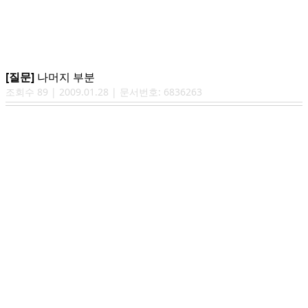
[질문]
나머지 부분
조회수
89
|
2009.01.28
| 문서번호:
6836263