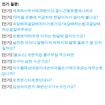
인기 질문:
[인기]
색계에서무삭제20분이요.몇시간몇분쯤에나와요
[인기]
10억을 은행에 저금하면 한달이자가 얼마씩 붙나요?
[인기]
속담배와겉담배차이가뭔가요?속담배하는법과겉담배
하는법알려주세요
[인기]
은행에10억두면 이자는 한달에 얼마인가요?
[인기]
날씬한 여자나 말랭이의 허벅지와 팔뚝 둘레가 몇 인치
일까요?
[인기]
[꿀뉴스] 극한직업 홍어무침 먹으려면
[인기]
조수미 남편 누군가요?
[인기]
악수할때상대방이내손바닥을손가락으로긁는게무슨뜻
입니까?
[인기]
포켓몬스터로켓단대사?
[인기]
삼성라이온즈 36번선수가누구인가요?