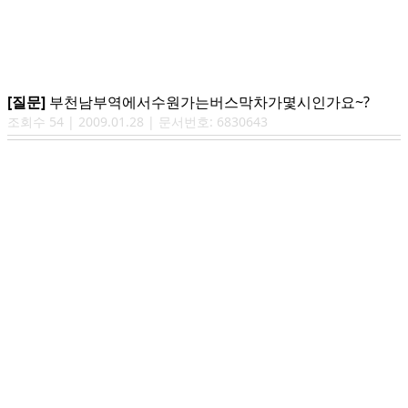
[질문]
부천남부역에서수원가는버스막차가몇시인가요~?
조회수
54
|
2009.01.28
| 문서번호:
6830643