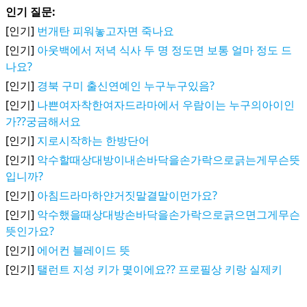
인기 질문:
[인기]
번개탄 피워놓고자면 죽나요
[인기]
아웃백에서 저녁 식사 두 명 정도면 보통 얼마 정도 드
나요?
[인기]
경북 구미 출신연예인 누구누구있음?
[인기]
나쁜여자착한여자드라마에서 우람이는 누구의아이인
가??궁금해서요
[인기]
지로시작하는 한방단어
[인기]
악수할때상대방이내손바닥을손가락으로긁는게무슨뜻
입니까?
[인기]
아침드라마하얀거짓말결말이먼가요?
[인기]
악수했을때상대방손바닥을손가락으로긁으면그게무슨
뜻인가요?
[인기]
에어컨 블레이드 뜻
[인기]
탤런트 지성 키가 몇이에요?? 프로필상 키랑 실제키