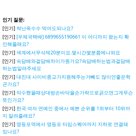
인기 질문:
[인기]
싹난옥수수 먹어도되나요?
[인기]
[우체국택배] 6899655190661 이 어디까지 왔는지 확
인해줄래요?
[인기]
색계에서무삭제20분이요.몇시간몇분쯤에나와요
[인기]
속담배와겉담배차이가뭔가요?속담배하는법과겉담배
하는법알려주세요
[인기]
대진대 사이비종교가지원해주는거빼도 많이안좋은학
굔가요?
[인기]
악수했을때상대방손바닥을손가락으로긁으면그게무슨
뜻인가요?
[인기]
한국 여자 연예인 중에서 예쁜 순위를 1위부터 10위까
지 알려줄래요?
[인기]
영등포역에서 영등포 타임스퀘어까지 지하로 연결돼
있나요?