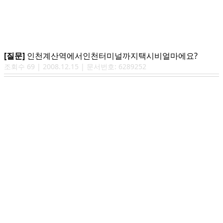
[질문]
인천계산역에서인천터미널까지택시비얼마에요?
조회수
69
|
2008.12.15
| 문서번호:
6289252