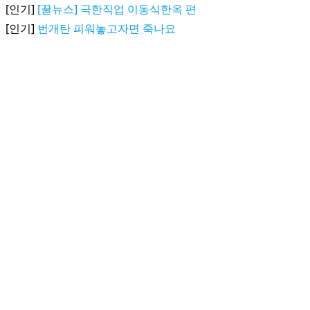
[인기]
[꿀뉴스] 극한직업 이동식한옥 편
[인기]
번개탄 피워놓고자면 죽나요