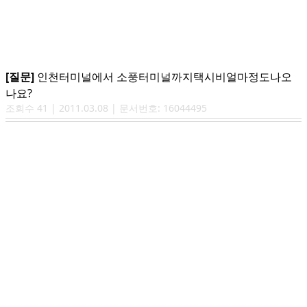
[질문]
인천터미널에서 소풍터미널까지택시비얼마정도나오
나요?
조회수
41
|
2011.03.08
| 문서번호:
16044495