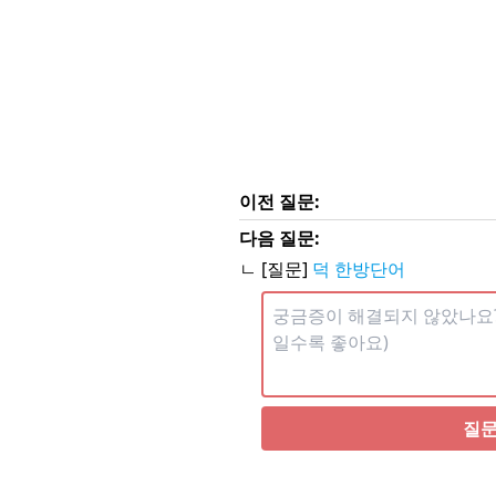
이전 질문:
다음 질문:
ㄴ [질문]
덕 한방단어
질