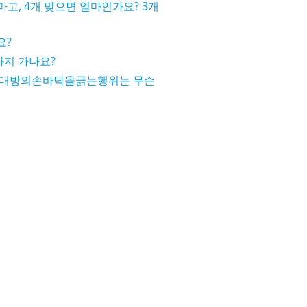
마고, 4개 맞으면 얼마인가요? 3개
요?
까지 가나요?
상대방의손바닥을긁는행위는 무슨