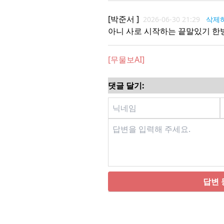
[
박준서
]
2026-06-30 21:29
삭제
아니 사로 시작하는 끝말있기 한
[무물보AI]
댓글 달기:
답변 