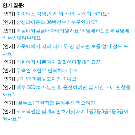
인기 질문:
[인기]
아이맥스 상영관 2D와 3D의 차이가 뭔가요?
[인기]
삼성라이온즈 36번선수가누구인가요?
[인기]
속담배와겉담배차이가뭔가요?속담배하는법과겉담배
하는법알려주세요
[인기]
아웃백에서 저녁 식사 두 명 정도면 보통 얼마 정도 드
나요?
[인기]
착한여자 나쁜여자 결말이어떻게되요??
[인기]
무속인 조현우 연락처나 주소
[인기]
번개탄 피워놓고자면 죽나요
[인기]
맥주 500cc 마셨는데, 운전하려면 몇 시간 뒤에 괜찮을
까요?
[인기]
[꿀뉴스] 극한직업 홍어무침 먹으려면
[인기]
로또복권은 몇개의번호가맞아야 1등2등3등4등5등이
되나요??