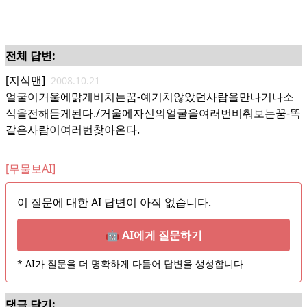
전체 답변:
[지식맨]
2008.10.21
얼굴이거울에맑게비치는꿈-예기치않았던사람을만나거나소
식을전해듣게된다./거울에자신의얼굴을여러번비춰보는꿈-똑
같은사람이여러번찾아온다.
[무물보AI]
이 질문에 대한 AI 답변이 아직 없습니다.
🤖 AI에게 질문하기
* AI가 질문을 더 명확하게 다듬어 답변을 생성합니다
댓글 달기: