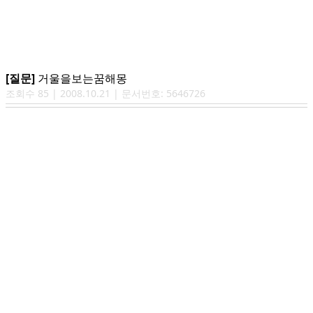
[질문]
거울을보는꿈해몽
조회수
85
|
2008.10.21
| 문서번호:
5646726