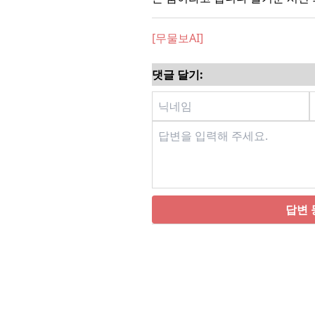
[무물보AI]
댓글 달기:
답변 