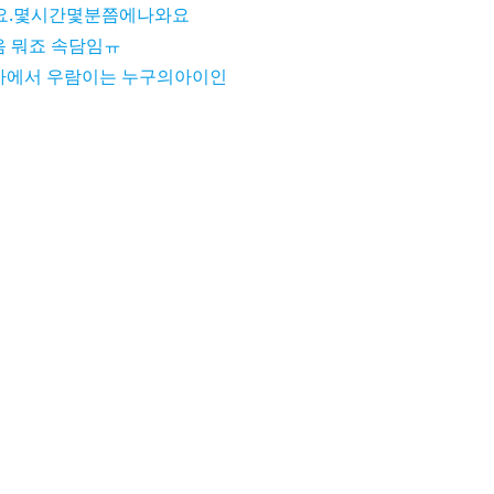
요.몇시간몇분쯤에나와요
 뭐죠 속담임ㅠ
에서 우람이는 누구의아이인