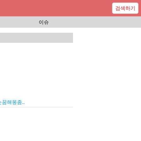
검색하기
이슈
꿈해몽좀..