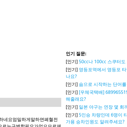
인기 질문:
[인기]
50cc나 100cc 스쿠
[인기]
영등포역에서 영등포 타
나요?
[인기]
슘으로 시작하는 단어를
[인기]
[우체국택배] 6899655
해줄래요?
[인기]
일본 야구는 연장 몇 회
[인기]
5인승 차량인데 6명이 
고하네요엄밀하게말하면폐혈전
가용 승차인원도 알려주세요?
으로는구별할필요가없으므로폐