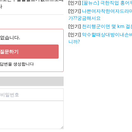
[인기]
[꿀뉴스] 극한직업 홍
다
[인기]
나쁜여자착한여자드라마
가??궁금해서요
[인기]
천리행군이면 몇 km 걸
[인기]
악수할때상대방이내손
 없습니다.
니까?
게 질문하기
어 답변을 생성합니다