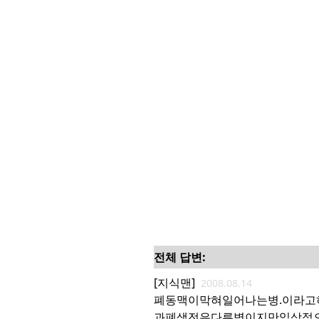
전체 답변:
[지식맨]
2008.08.14
폐동맥이막혀일어나는병.이라
과폐색전은다른병이지만임상적