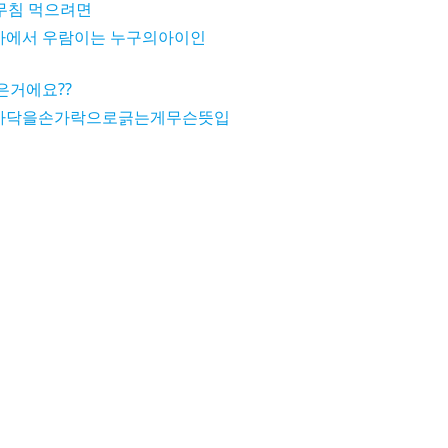
어무침 먹으려면
에서 우람이는 누구의아이인
은거에요??
바닥을손가락으로긁는게무슨뜻입