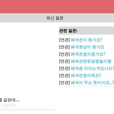
최신 질문
관련 질문:
[연관]
폐색전이 뭔가요?
[연관]
폐색현상이 뭔가요
[연관]
폐색전증이뭔가요?
[연관]
폐에관련된질병들이름
[연관]
폐색증 이라는게있나요
[연관]
폐색전증이뭐죠?
[연관]
폐색이 무슨 뜻이지요...
같은데....
:
4730615