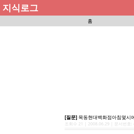
지식로그
홈
[질문]
목동현대백화점아침몇시
조회수
21
|
2008.06.29
| 문서번호: