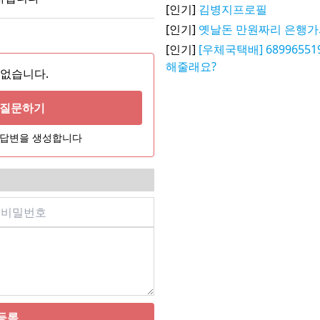
[인기]
김병지프로필
[인기]
옛날돈 만원짜리 은행
[인기]
[우체국택배] 6899655
해줄래요?
 없습니다.
게 질문하기
어 답변을 생성합니다
등록