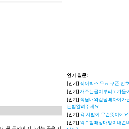
인기 질문:
[인기]
쉐어박스 무료 쿠폰 번호
[인기]
재주는곰이부리고가들
[인기]
속담배와겉담배차이가
는법알려주세요
[인기]
욕 시발이 무슨뜻이에요
[인기]
악수할때상대방이내손
, 꼭 두선이 지나가는 곳을 지