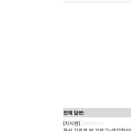
전체 답변:
[지식맨]
2007.07.10
우선 가로로 반 가르고~생각하실때