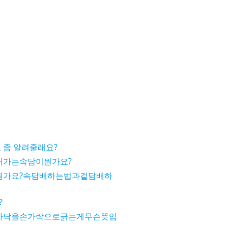
 좀 알려줄래요?
어가는속담이뭔가요?
뭔가요?속담배하는법과겉담배하
?
바닥을손가락으로긁는게무슨뜻입