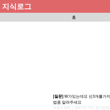
지식로그
홈
[질문]
W가있는데요 선3개를가지
법좀 알려주세요
조회수
609
|
2007.07.10
| 문서번호