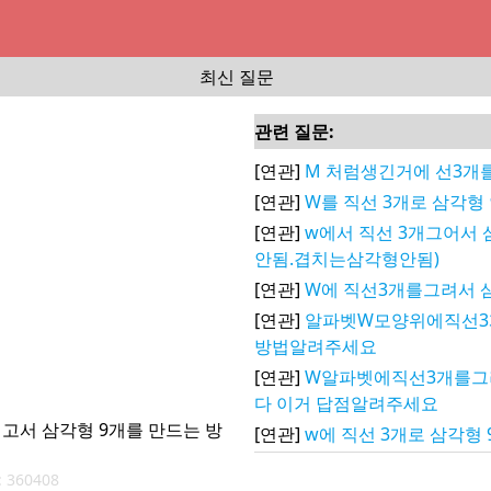
최신 질문
관련 질문:
[연관]
M 처럼생긴거에 선3개
[연관]
W를 직선 3개로 삼각형
[연관]
w에서 직선 3개그어서
안됨.겹치는삼각형안됨)
[연관]
W에 직선3개를그려서 
[연관]
알파벳W모양위에직선3
방법알려주세요
[연관]
W알파벳에직선3개를그
다 이거 답점알려주세요
고서 삼각형 9개를 만드는 방
[연관]
w에 직선 3개로 삼각형
:
360408