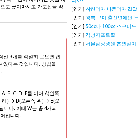
니까?
식으로 긋지마시고 가로선을 약
[인기]
착한여자 나쁜여자 결말
[인기]
경북 구미 출신연예인 
[인기]
50cc나 100cc 스쿠
[인기]
김병지프로필
[인기]
서울삼성병원 흡연실이 
 직선 3개를 적절히 그으면 겹
수 있다는 것입니다. 방법을
.
A–B–C–D–E를 이어 A(왼쪽
아래) → D(오른쪽 위) → E(오
됩니다. 이때 W는 총 4개의
이루어집니다.