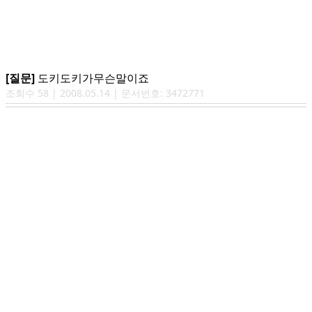
[질문]
도키도키가무슨말이죠
조회수
58
|
2008.05.14
| 문서번호:
3472771