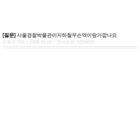
[질문]
서울경찰박물관이지하철무슨역이랑가깝나요
조회수
102
|
2008.05.05
| 문서번호:
3356655