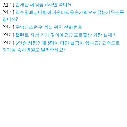
[인기]
번개탄 피워놓고자면 죽나요
[인기]
악수할때상대방이내손바닥을손가락으로긁는게무슨뜻
입니까?
[인기]
무속인조현우 점집 위치 전화번호
[인기]
탤런트 지성 키가 몇이에요?? 프로필상 키랑 실제키
[인기]
5인승 차량인데 6명이 타면 벌금이 있나요? 고속도로
자가용 승차인원도 알려주세요?