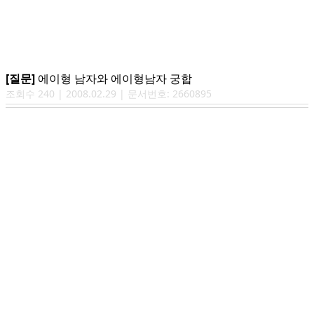
[질문]
에이형 남자와 에이형남자 궁합
조회수
240
|
2008.02.29
| 문서번호:
2660895