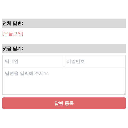
전체 답변:
[무물보AI]
댓글 달기:
답변 등록