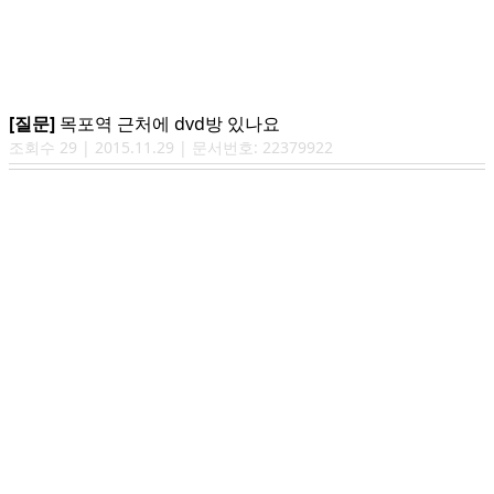
[질문]
목포역 근처에 dvd방 있나요
조회수
29
|
2015.11.29
| 문서번호:
22379922