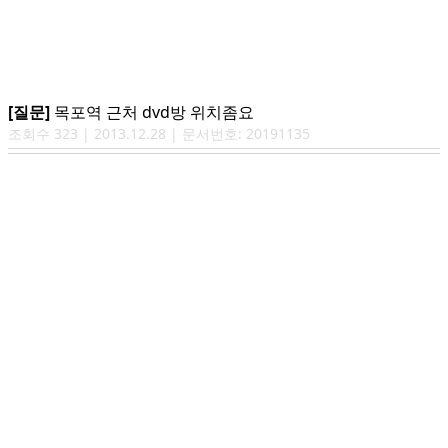
[질문]
목포역 근처 dvd방 위치좀요
조회수
323
|
2013.12.28
| 문서번호:
20191135