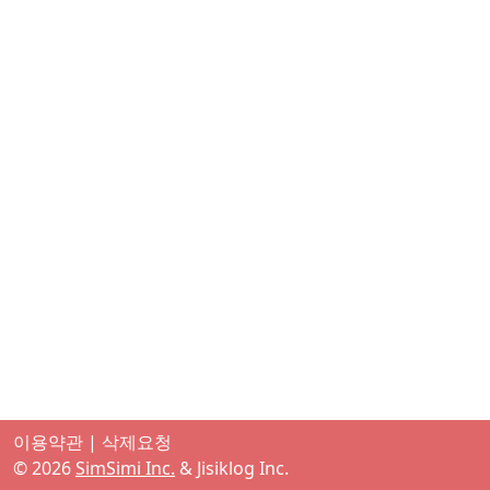
이용약관
|
삭제요청
©
2026
SimSimi Inc.
& Jisiklog Inc.