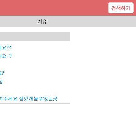
검색하기
이슈
요??
요~?
?
점
려주세요 잼있게놀수있는곳