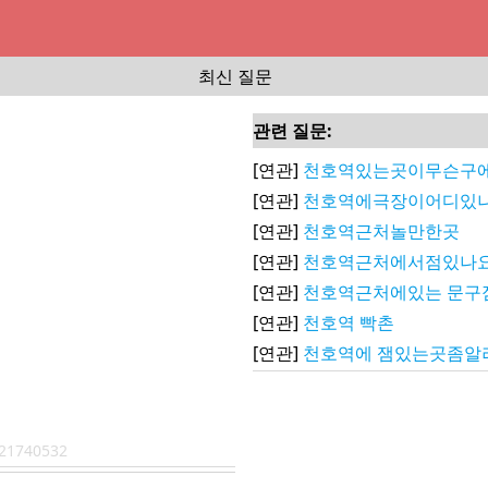
최신 질문
관련 질문:
[연관]
천호역있는곳이무슨구에
[연관]
천호역에극장이어디있나
[연관]
천호역근처놀만한곳
[연관]
천호역근처에서점있나요
[연관]
천호역근처에있는 문구
[연관]
천호역 빡촌
[연관]
천호역에 잼있는곳좀알
21740532