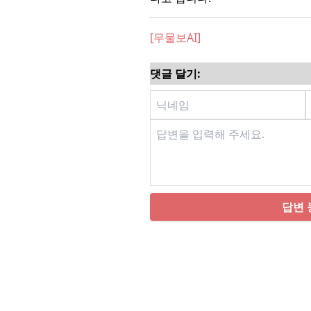
[무물보AI]
댓글 달기:
답변 