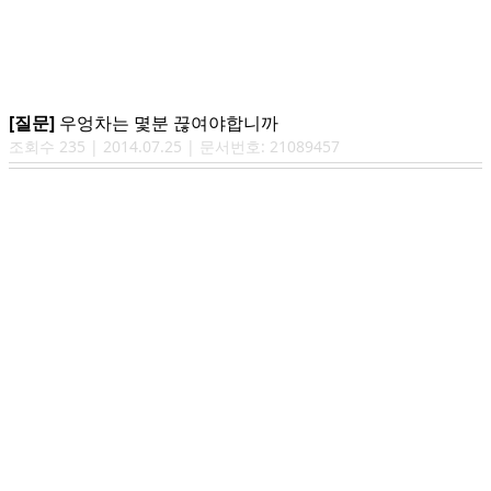
[질문]
우엉차는 몇분 끊여야합니까
조회수
235
|
2014.07.25
| 문서번호:
21089457