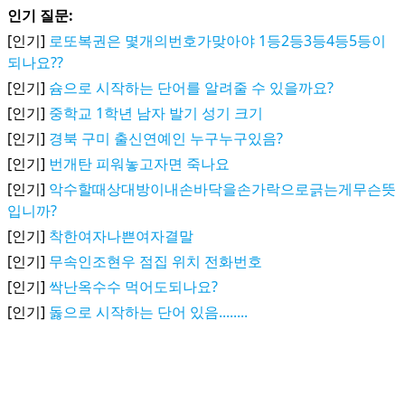
인기 질문:
[인기]
로또복권은 몇개의번호가맞아야 1등2등3등4등5등이
되나요??
[인기]
슘으로 시작하는 단어를 알려줄 수 있을까요?
[인기]
중학교 1학년 남자 발기 성기 크기
[인기]
경북 구미 출신연예인 누구누구있음?
[인기]
번개탄 피워놓고자면 죽나요
[인기]
악수할때상대방이내손바닥을손가락으로긁는게무슨뜻
입니까?
[인기]
착한여자나쁜여자결말
[인기]
무속인조현우 점집 위치 전화번호
[인기]
싹난옥수수 먹어도되나요?
[인기]
돓으로 시작하는 단어 있음........