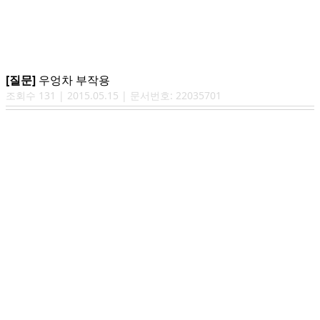
[질문]
우엉차 부작용
조회수
131
|
2015.05.15
| 문서번호:
22035701