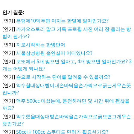
인기 질문:
[인기]
은행에10억두면 이자는 한달에 얼마인가요?
[인기]
카카오스토리 말고 카톡 프로필 사진 여러 장 올리는 방
법이 뭔가요?
[인기]
지로시작하는 한방단어
[인기]
서울삼성병원 흡연실이 어디있나요?
[인기]
로또에서 5개 맞으면 얼마고, 4개 맞으면 얼마인가요? 3
개는 어떻게 되나요?
[인기]
슘으로 시작하는 단어를 알려줄 수 있을까요?
[인기]
악수할때상대방이내손바닥을손가락으로긁는게무슨뜻
입니까?
[인기]
맥주 500cc 마셨는데, 운전하려면 몇 시간 뒤에 괜찮을
까요?
[인기]
악수했을때상대방손바닥을손가락으로긁으면그게무슨
뜻인가요?
[인기]
50cc나 100cc 스쿠터도 면허가 필요한가요?