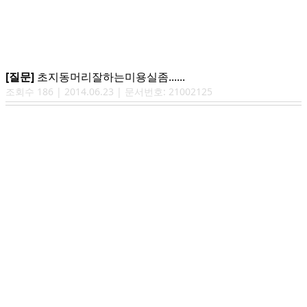
[질문]
초지동머리잘하는미용실좀......
조회수
186
|
2014.06.23
| 문서번호:
21002125