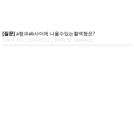
[질문]
a형과ab사이에 나올수있는혈액형은?
조회수
313
|
2014.05.27
| 문서번호:
20894812