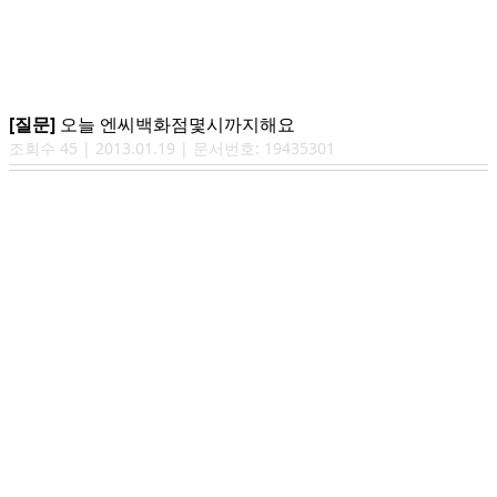
[질문]
오늘 엔씨백화점몇시까지해요
조회수
45
|
2013.01.19
| 문서번호:
19435301