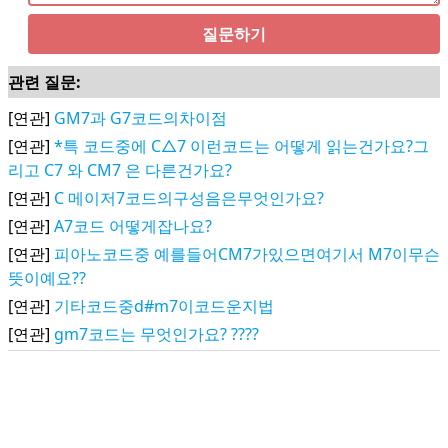
질문하기
관련 질문:
[연관]
GM7과 G7코드의차이점
[연관]
*특 코드중에 C△7 이런코드는 어떻게 읽는건가요?그
리고 C7 와 CM7 은 다른건가요?
[연관]
C 메이저7코드의구성음은무엇인가요?
[연관]
A7코드 어떻게잡나요?
[연관]
피아노코드중 예를들어CM7가있으면여기서 M7이무슨
뜻이예요??
[연관]
기타코드중d#m7이코드운지법
[연관]
gm7코드는 무엇인가요? ????