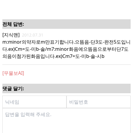
전체 답변:
[지식맨]
2012.07.31
m:minor의약자로m만표기합니다.으뜸음-단3도-완전5도입니
다.ex)Cm=도-미b-솔/m7:minor화음에으뜸음으로부터단7도
의음이첨가된화음입니다.ex)Cm7=도-미b-솔-시b
[무물보AI]
댓글 달기: