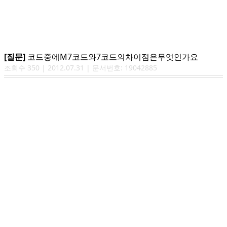
[질문]
코드중에M7코드와7코드의차이점은무엇인가요
조회수
350
|
2012.07.31
| 문서번호:
19042885