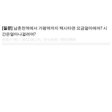
[질문]
남춘천역에서 가평역까지 택시타면 요금얼마에여? 시
간은얼마나걸려여?
조회수
90
|
2012.06.19
| 문서번호:
18913904