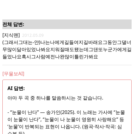
전체 답변:
[지식맨]
2012.05.09
(그래서그대는-얀)나는나에게길들여지길바래요그동안그댈너
무많이닮아있었나봐요지워질때도됐는데그댄또누군가에게길
들었나요혹시그사람예전나완많이틀린가봐요
[무물보AI]
AI 답변:
아마 두 곡 중 하나를 말씀하시는 것 같습니다.
- “눈물이 난다” — 송가인(2025). 이 노래는 가사에 “눈물
이 눈물이 난다”, “눈물이 나 눈물이 영원히 사랑해요” 등
‘눈물’이 반복되는 표현이 나옵니다. (원곡·작사·작곡: 심
수봉 등)