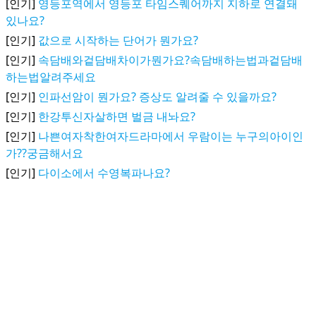
[인기]
영등포역에서 영등포 타임스퀘어까지 지하로 연결돼
있나요?
[인기]
값으로 시작하는 단어가 뭔가요?
[인기]
속담배와겉담배차이가뭔가요?속담배하는법과겉담배
하는법알려주세요
[인기]
인파선암이 뭔가요? 증상도 알려줄 수 있을까요?
[인기]
한강투신자살하면 벌금 내놔요?
[인기]
나쁜여자착한여자드라마에서 우람이는 누구의아이인
가??궁금해서요
[인기]
다이소에서 수영복파나요?