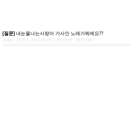
[질문]
내눈물나는사랑아 가사인 노래가뭐에요??
조회수
1339
|
2012.05.09
| 문서번호:
18773567