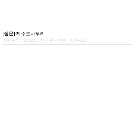
[질문]
제주도사투리
조회수
9
|
2012.01.16
| 문서번호:
18304327