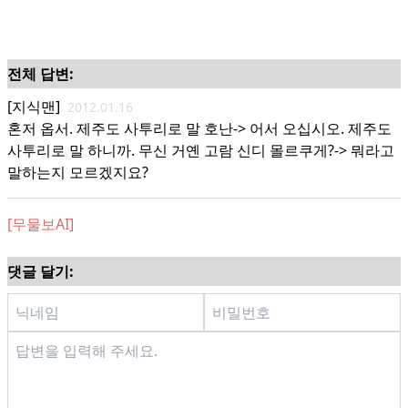
전체 답변:
[지식맨]
2012.01.16
혼저 옵서. 제주도 사투리로 말 호난-> 어서 오십시오. 제주도
사투리로 말 하니까. 무신 거옌 고람 신디 몰르쿠게?-> 뭐라고
말하는지 모르겠지요?
[무물보AI]
댓글 달기: