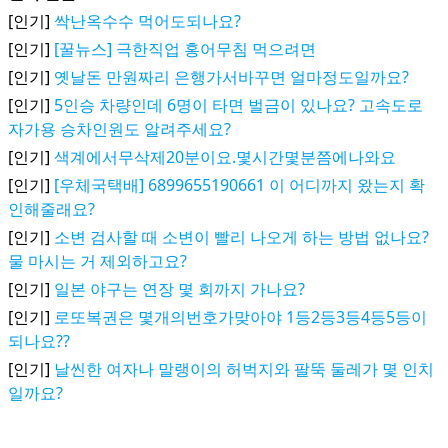
[인기]
싹난옥수수 먹어도되나요?
[인기]
[꿀뉴스] 극한직업 홍어무침 먹으려면
[인기]
옛날돈 만원짜리 은행가서바꾸면 얼마정도일까요?
[인기]
5인승 차량인데 6명이 타면 벌금이 있나요? 고속도로
자가용 승차인원도 알려주세요?
[인기]
색계에서무삭제20분이요.몇시간몇분쯤에나와요
[인기]
[우체국택배] 6899655190661 이 어디까지 왔는지 확
인해줄래요?
[인기]
소변 검사할 때 소변이 빨리 나오게 하는 방법 없나요?
물 마시는 거 제외하고요?
[인기]
일본 야구는 연장 몇 회까지 가나요?
[인기]
로또복권은 몇개의번호가맞아야 1등2등3등4등5등이
되나요??
[인기]
날씬한 여자나 말랭이의 허벅지와 팔뚝 둘레가 몇 인치
일까요?