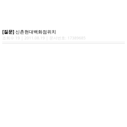
[질문]
신촌현대백화점위치
조회수
19
|
2011.08.19
| 문서번호:
17389685