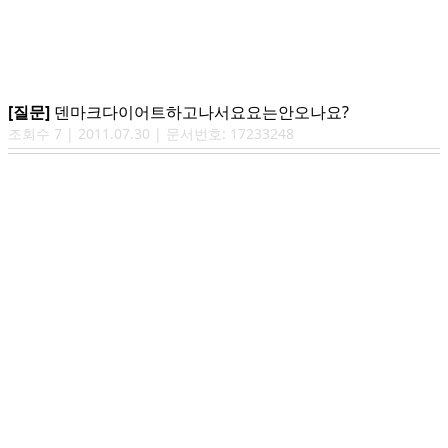
[질문]
덴마크다이어트하고나서요요는안오나요?
조회수
7
|
2011.07.30
| 문서번호:
17233248