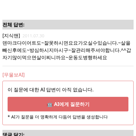
전체 답변:
[지식맨]
2011.07.30
덴마크다이어트도~잘못하시면요요가오실수있습니다.~살을
빼신후에도~방심하시지마시구~잘관리해주셔야합니다.^^갑
자기많이먹으면살이찌니까요~운동도병행하세요
[무물보AI]
이 질문에 대한 AI 답변이 아직 없습니다.
🤖 AI에게 질문하기
* AI가 질문을 더 명확하게 다듬어 답변을 생성합니다
댓글 달기: