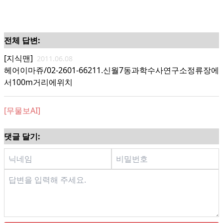
전체 답변:
[지식맨]
2011.06.08
헤어이마쥬/02-2601-66211.신월7동과학수사연구소정류장에
서100m거리에위치
[무물보AI]
댓글 달기: