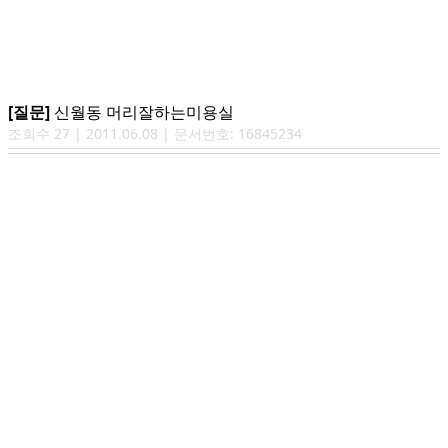
[질문]
신월동 머리잘하는미용실
조회수
27
|
2011.06.08
| 문서번호:
16845234