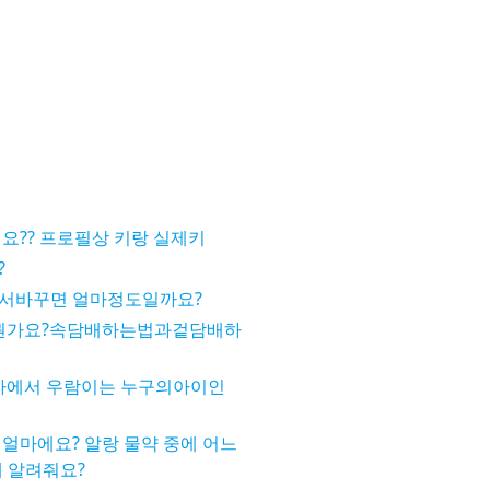
요?? 프로필상 키랑 실제키
?
가서바꾸면 얼마정도일까요?
뭔가요?속담배하는법과겉담배하
에서 우람이는 누구의아이인
얼마에요? 알랑 물약 중에 어느
께 알려줘요?