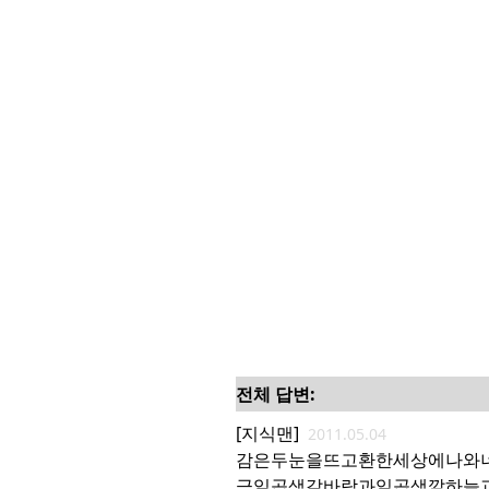
전체 답변:
[지식맨]
2011.05.04
감은두눈을뜨고환한세상에나와
금일곱색갈바람과일곱색깔하늘