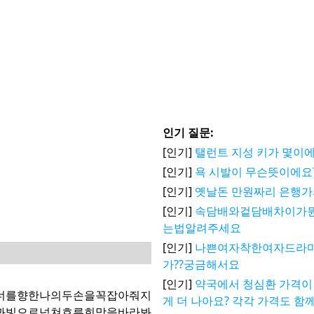
인기 질문:
[인기]
탤런트 지성 키가 몇이에
[인기]
욕 시발이 무슨뜻이에요
[인기]
옛날돈 만원짜리 은행
[인기]
속담배와겉담배차이가
는법알려주세요
[인기]
나쁜여자착한여자드라마
가??궁금해서요
[인기]
약국에서 청심환 가격이 
너를향한나의두손을꼭잡아줘지
게 더 나아요? 각각 가격도 함
과빛으로넘쳐흐른희망을바라봐