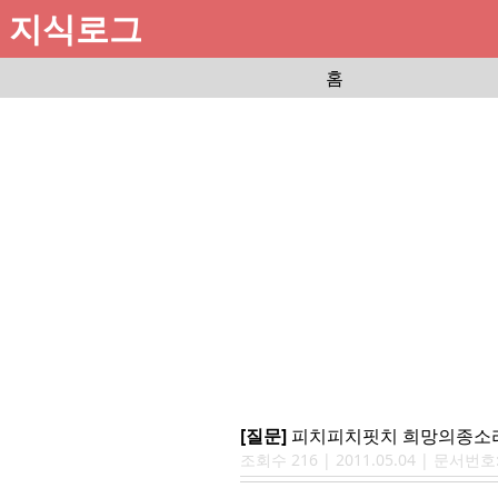
지식로그
홈
[질문]
피치피치핏치 희망의종소리
조회수
216
|
2011.05.04
| 문서번호