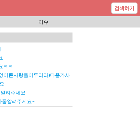
검색하기
이슈
사
요
요ㅋㅋ
없이큰사랑을이루리라)다음가사
요
 알려주세요
사좀알려주세요~