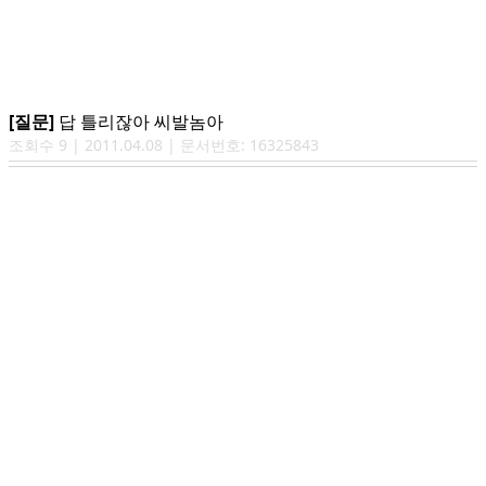
[질문]
답 틀리잖아 씨발놈아
조회수
9
|
2011.04.08
| 문서번호:
16325843