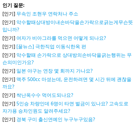
인기 질문:
[인기]
무속인 조현우 연락처나 주소
[인기]
악수할때상대방이내손바닥을손가락으로긁는게무슨뜻
입니까?
[인기]
여자가 비아그라를 먹으면 어떻게 되나요?
[인기]
[꿀뉴스] 극한직업 이동식한옥 편
[인기]
악수할때 손가락으로 상대방의손바닥을긁는행위는 무
슨의미인가요?
[인기]
일본 야구는 연장 몇 회까지 가나요?
[인기]
맥주 500cc 마셨는데, 운전하려면 몇 시간 뒤에 괜찮을
까요?
[인기]
싹난옥수수 먹어도되나요?
[인기]
5인승 차량인데 6명이 타면 벌금이 있나요? 고속도로
자가용 승차인원도 알려주세요?
[인기]
경북 구미 출신연예인 누구누구있음?