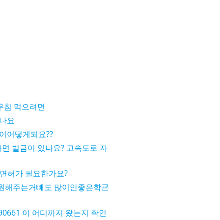
어무침 먹으려면
죽나요
이어떻게되요??
타면 벌금이 있나요? 고속도로 자
터도 면허가 필요한가요?
원해주는거빼도 많이안좋은학굔
190661 이 어디까지 왔는지 확인