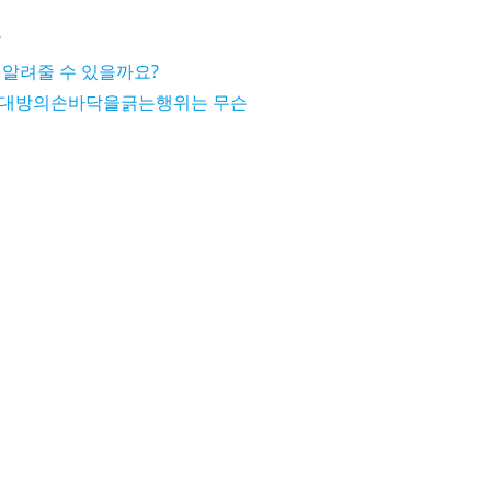
?
 알려줄 수 있을까요?
상대방의손바닥을긁는행위는 무슨