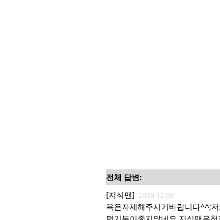
전체 답변:
[지식맨]
2009.12.06
욕은자제해주시기바랍니다^^;
면기분이좋지않네요,지식맨은첫질