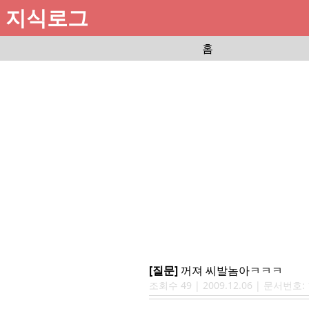
지식로그
홈
[질문]
꺼져 씨발놈아ㅋㅋㅋ
조회수
49
|
2009.12.06
| 문서번호: