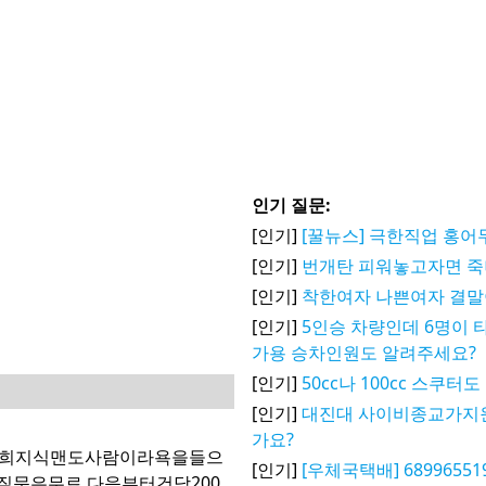
인기 질문:
[인기]
[꿀뉴스] 극한직업 홍
[인기]
번개탄 피워놓고자면 
[인기]
착한여자 나쁜여자 결말
[인기]
5인승 차량인데 6명이 
가용 승차인원도 알려주세요?
[인기]
50cc나 100cc 스쿠
[인기]
대진대 사이비종교가지
가요?
저희지식맨도사람이라욕을들으
[인기]
[우체국택배] 6899655
문은무료,다음부터건당200