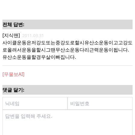
전체 답변:
[지식맨]
2011.03.31
사이클운동은저강도또는중강도로할시유산소운동이고고강도
로올려서운동을할시그땐무산소운동다리근력운동이됩니다.
유산소운동을할경우살이빠집니다.
[무물보AI]
댓글 달기: