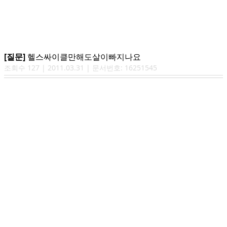
[질문]
헬스싸이클만해도살이빠지나요
조회수
127
|
2011.03.31
| 문서번호:
16251545