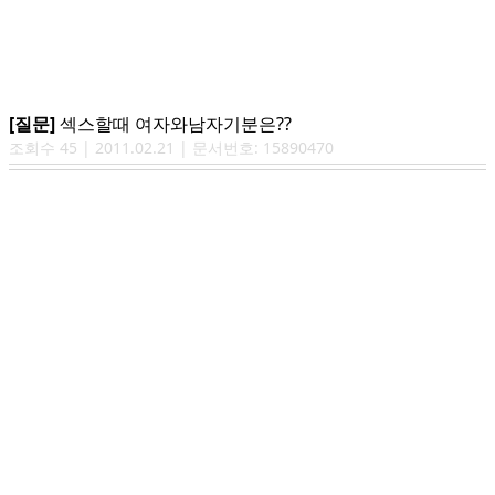
[질문]
섹스할때 여자와남자기분은??
조회수
45
|
2011.02.21
| 문서번호:
15890470