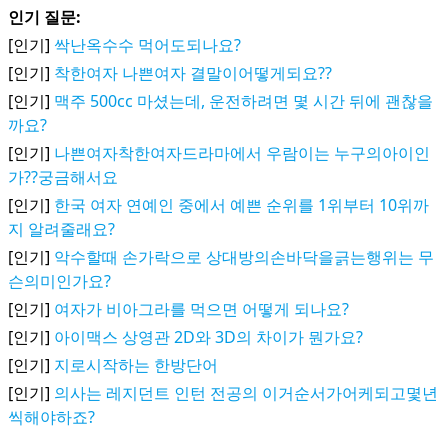
인기 질문:
[인기]
싹난옥수수 먹어도되나요?
[인기]
착한여자 나쁜여자 결말이어떻게되요??
[인기]
맥주 500cc 마셨는데, 운전하려면 몇 시간 뒤에 괜찮을
까요?
[인기]
나쁜여자착한여자드라마에서 우람이는 누구의아이인
가??궁금해서요
[인기]
한국 여자 연예인 중에서 예쁜 순위를 1위부터 10위까
지 알려줄래요?
[인기]
악수할때 손가락으로 상대방의손바닥을긁는행위는 무
슨의미인가요?
[인기]
여자가 비아그라를 먹으면 어떻게 되나요?
[인기]
아이맥스 상영관 2D와 3D의 차이가 뭔가요?
[인기]
지로시작하는 한방단어
[인기]
의사는 레지던트 인턴 전공의 이거순서가어케되고몇년
씩해야하죠?